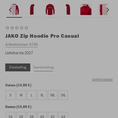
JAKO
Zip Hoodie Pro Casual
Artikelnummer:
6745
Lieferbar bis 2027
Einzelauftrag
Teambestellung
Größentabelle
Unisex (54,00 €)
S
M
L
XL
XXL
3XL
Damen (54,00 €)
34
36
38
40
42
44