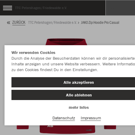
TTC Petershagen/Friedewalde e.V.
ZURÜCK
TTC Petershagen/Friedewalde e.V.
JAKO Zip Hoodie Pro Casual
Wir verwenden Cookies
Durch die Analyse der Besucherdaten können wir dir personalisierte
Inhalte anzeigen und unsere Website verbessern. Weitere Informati
zu den Cookies findest Du in den Einstellungen.
Alle akzeptieren
Alle ablehnen
mehr Infos
Datenschutz
Impressum