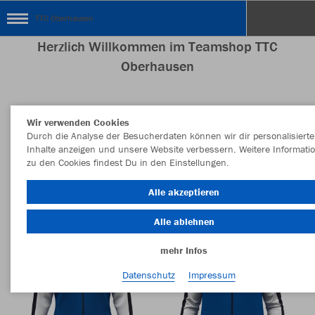
TTC Oberhausen
Herzlich Willkommen im Teamshop TTC
Oberhausen
Wir verwenden Cookies
Nachhaltig
Farbe
Durch die Analyse der Besucherdaten können wir dir personalisierte
Inhalte anzeigen und unsere Website verbessern. Weitere Informati
zu den Cookies findest Du in den Einstellungen.
Alle akzeptieren
Alle ablehnen
mehr Infos
Datenschutz
Impressum