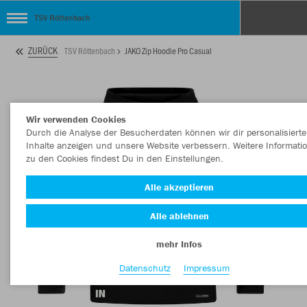
TSV Röttenbach
ZURÜCK
TSV Röttenbach
JAKO Zip Hoodie Pro Casual
Wir verwenden Cookies
Durch die Analyse der Besucherdaten können wir dir personalisierte
Inhalte anzeigen und unsere Website verbessern. Weitere Informati
zu den Cookies findest Du in den Einstellungen.
Alle akzeptieren
Alle ablehnen
mehr Infos
Datenschutz
Impressum