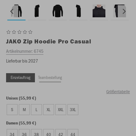
JAKO
Zip Hoodie Pro Casual
Artikelnummer:
6745
Lieferbar bis 2027
Einzelauftrag
Teambestellung
Größentabelle
Unisex (55,99 €)
S
M
L
XL
XXL
3XL
Damen (55,99 €)
34
36
38
40
42
44