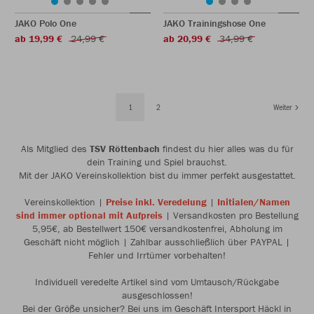
JAKO Polo One
JAKO Trainingshose One
ab 19,99 €
24,99 €
ab 20,99 €
34,99 €
1
2
Weiter
Als Mitglied des
TSV Röttenbach
findest du hier alles was du für
dein Training und Spiel brauchst.
Mit der JAKO Vereinskollektion bist du immer perfekt ausgestattet.
Vereinskollektion |
Preise inkl. Veredelung
|
Initialen/Namen
sind immer optional mit Aufpreis
| Versandkosten pro Bestellung
5,95€, ab Bestellwert 150€ versandkostenfrei, Abholung im
Geschäft nicht möglich | Zahlbar ausschließlich über PAYPAL |
Fehler und Irrtümer vorbehalten!
Individuell veredelte Artikel sind vom Umtausch/Rückgabe
ausgeschlossen!
Bei der Größe unsicher? Bei uns im Geschäft Intersport Häckl in