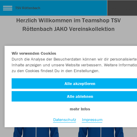
TSV Röttenbach
Herzlich Willkommen im Teamshop TSV
Röttenbach JAKO Vereinskollektion
Wir verwenden Cookies
Nachhaltig
Farbe
Durch die Analyse der Besucherdaten können wir dir personalisierte
Inhalte anzeigen und unsere Website verbessern. Weitere Informati
zu den Cookies findest Du in den Einstellungen.
Alle akzeptieren
Alle ablehnen
mehr Infos
Datenschutz
Impressum