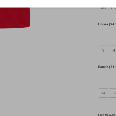
128
14
Unisex (24,
S
M
Damen (24,
34
36
Fixe Verede