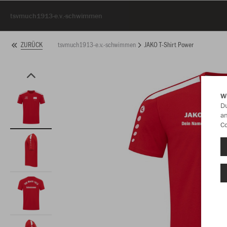
tsvmuch1913-e.v.-schwimmen
tsvmuch1913-e.v.-schwimmen
JAKO T-Shirt Power
ZURÜCK
W
Du
an
Co