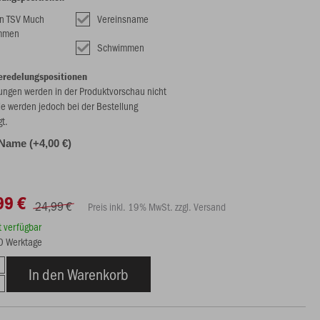
n TSV Much
Vereinsname
mmen
Schwimmen
eredelungspositionen
ungen werden in der Produktvorschau nicht
ie werden jedoch bei der Bestellung
gt.
Name (+4,00 €)
99 €
24,99 €
Preis inkl. 19% MwSt. zzgl. Versand
rt verfügbar
20 Werktage
In den Warenkorb