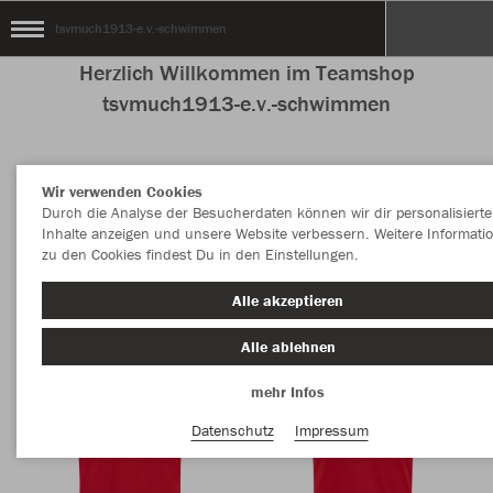
tsvmuch1913-e.v.-schwimmen
Herzlich Willkommen im Teamshop
tsvmuch1913-e.v.-schwimmen
Wir verwenden Cookies
Nachhaltig
Farbe
Durch die Analyse der Besucherdaten können wir dir personalisierte
Inhalte anzeigen und unsere Website verbessern. Weitere Informati
zu den Cookies findest Du in den Einstellungen.
Alle akzeptieren
Alle ablehnen
mehr Infos
Datenschutz
Impressum