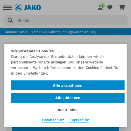
1
Suche
Summer Deals | Bis zu 50% Rabatt auf ausgewählte Artikel |
JETZT ENTDECKEN
Wir verwenden Cookies
Durch die Analyse der Besucherdaten können wir dir
personalisierte Inhalte anzeigen und unsere Website
verbessern. Weitere Informationen zu den Cookies findest Du
in den Einstellungen.
Login zum Teamshop TSV Zweiflingen
Alle akzeptieren
Passwort
Alle ablehnen
mehr Infos
Datenschutz
Impressum
JETZT EINLOGGEN