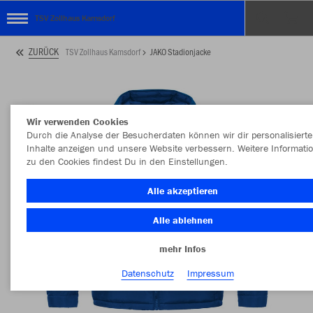
TSV Zollhaus Kamsdorf
ZURÜCK
TSV Zollhaus Kamsdorf
JAKO Stadionjacke
Wir verwenden Cookies
Durch die Analyse der Besucherdaten können wir dir personalisierte
Inhalte anzeigen und unsere Website verbessern. Weitere Informati
zu den Cookies findest Du in den Einstellungen.
Alle akzeptieren
Alle ablehnen
mehr Infos
Datenschutz
Impressum