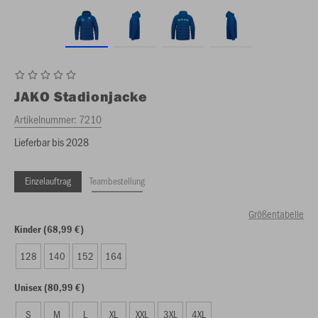
JAKO
Stadionjacke
Artikelnummer:
7210
Lieferbar bis 2028
Einzelauftrag
Teambestellung
Größentabelle
Kinder (68,99 €)
128
140
152
164
Unisex (80,99 €)
S
M
L
XL
XXL
3XL
4XL