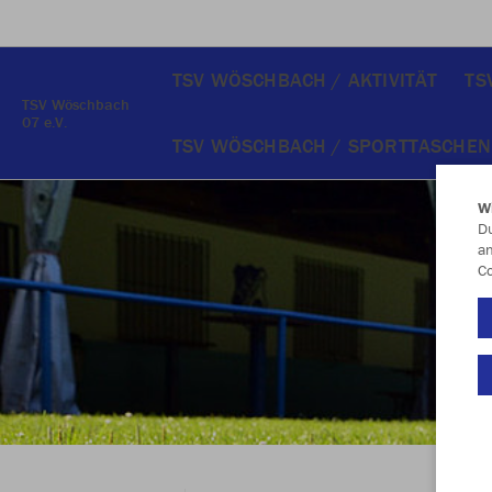
TSV WÖSCHBACH / AKTIVITÄT
TS
TSV Wöschbach
07 e.V.
TSV WÖSCHBACH / SPORTTASCHEN
W
Du
an
Co