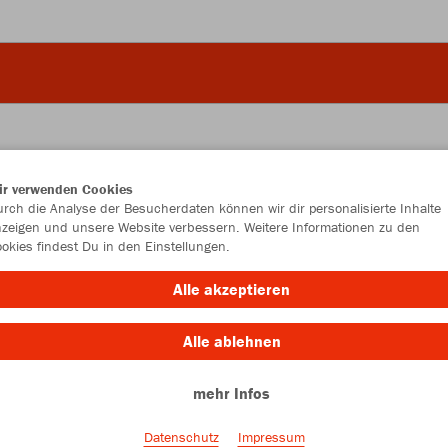
ir verwenden Cookies
JAK
rch die Analyse der Besucherdaten können wir dir personalisierte Inhalte
zeigen und unsere Website verbessern. Weitere Informationen zu den
Perf
okies findest Du in den Einstellungen.
sportrot
Alle akzeptieren
Alle ablehnen
mehr Infos
Einzelau
Datenschutz
Impressum