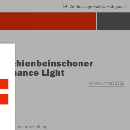
Zur Homepage: www.tsv-wittlingen.de/
O
Schienbeinschoner
ormance Light
Artikelnummer:
2766
ftrag
Teambestellung