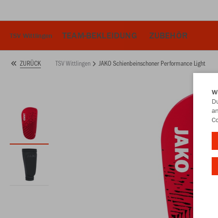
TEAM-BEKLEIDUNG
ZUBEHÖR
TSV Wittlingen
TSV Wittlingen
JAKO Schienbeinschoner Performance Light
ZURÜCK
W
Du
an
Co