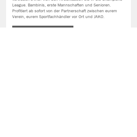
League. Bambinis, erste Mannschaften und Senioren.
Profitiert ab sofort von der Partnerschaft zwischen eurem
Verein, eurem Sportfachhändler vor Ort und JAKO.
MEHR LESEN
Über JAKO
Aus der Garage zum führenden Teamsport-Ausrüster. Die
Erfolgsgeschichte von JAKO beginnt 1989 und dauert bis
heute an. Seit der Gründung ist es das Ziel von JAKO, der