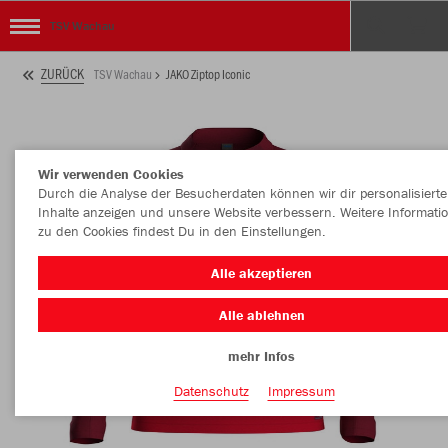
TSV Wachau
ZURÜCK
TSV Wachau
JAKO Ziptop Iconic
Wir verwenden Cookies
Durch die Analyse der Besucherdaten können wir dir personalisierte
Inhalte anzeigen und unsere Website verbessern. Weitere Informati
zu den Cookies findest Du in den Einstellungen.
Alle akzeptieren
Alle ablehnen
mehr Infos
Datenschutz
Impressum