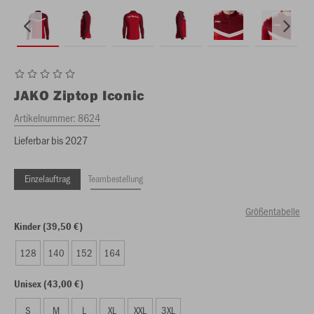
JAKO
Ziptop Iconic
Artikelnummer:
8624
Lieferbar bis 2027
Einzelauftrag
Teambestellung
Größentabelle
Kinder (39,50 €)
128
140
152
164
Unisex (43,00 €)
S
M
L
XL
XXL
3XL