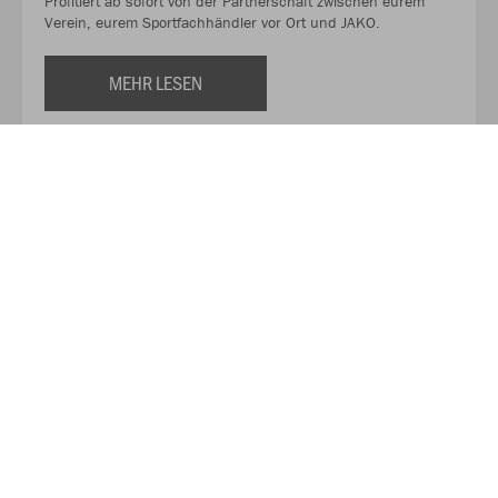
Profitiert ab sofort von der Partnerschaft zwischen eurem
Verein, eurem Sportfachhändler vor Ort und JAKO.
MEHR LESEN
Über JAKO
Aus der Garage zum führenden Teamsport-Ausrüster. Die
Erfolgsgeschichte von JAKO beginnt 1989 und dauert bis
heute an. Seit der Gründung ist es das Ziel von JAKO, der
optimale Partner für alle Teams zu sein. In Deutschland,
weltweit und von der Kreisklasse bis in die Champions