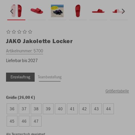
JAKO
Jakolette Locker
Artikelnummer:
5700
Lieferbar bis 2027
Einzelauftrag
Teambestellung
Größentabelle
Größe (26,00 €)
36
37
38
39
40
41
42
43
44
45
46
47
Als Teamschuh geeignet