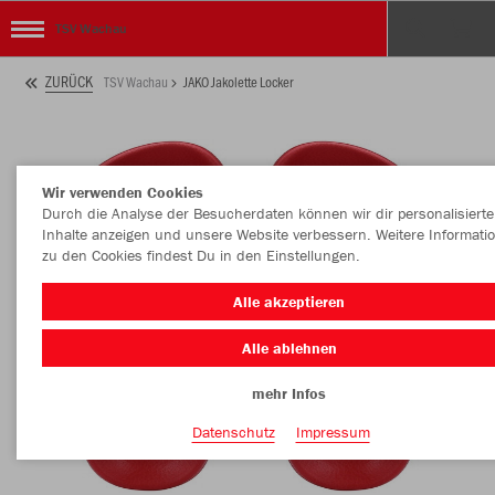
TSV Wachau
ZURÜCK
TSV Wachau
JAKO Jakolette Locker
Wir verwenden Cookies
Durch die Analyse der Besucherdaten können wir dir personalisierte
Inhalte anzeigen und unsere Website verbessern. Weitere Informati
zu den Cookies findest Du in den Einstellungen.
Alle akzeptieren
Alle ablehnen
mehr Infos
Datenschutz
Impressum