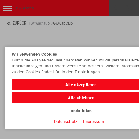
TSV Wachau
ZURÜCK
TSV Wachau
JAKO Cap Club
Wir verwenden Cookies
Durch die Analyse der Besucherdaten können wir dir personalisierte
Inhalte anzeigen und unsere Website verbessern. Weitere Informati
zu den Cookies findest Du in den Einstellungen.
Alle akzeptieren
Alle ablehnen
mehr Infos
Datenschutz
Impressum