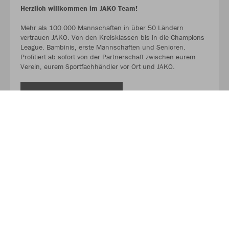
Herzlich willkommen im JAKO Team!
Mehr als 100.000 Mannschaften in über 50 Ländern
vertrauen JAKO. Von den Kreisklassen bis in die Champions
League. Bambinis, erste Mannschaften und Senioren.
Profitiert ab sofort von der Partnerschaft zwischen eurem
Verein, eurem Sportfachhändler vor Ort und JAKO.
MEHR LESEN
Über JAKO