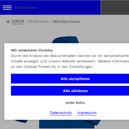
TSV Vonhausen
ZURÜCK
TSV Vonhausen
JAKO Ziptop Classico
Wir verwenden Cookies
Durch die Analyse der Besucherdaten können wir dir personalisierte
Inhalte anzeigen und unsere Website verbessern. Weitere Informati
zu den Cookies findest Du in den Einstellungen.
Alle akzeptieren
Alle ablehnen
mehr Infos
Datenschutz
Impressum