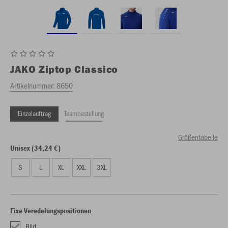
JAKO
Ziptop Classico
Artikelnummer:
8650
Einzelauftrag
Teambestellung
Größentabelle
Unisex (34,24 €)
S
L
XL
XXL
3XL
Fixe Veredelungspositionen
Bild