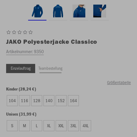
JAKO
Polyesterjacke Classico
Artikelnummer:
9350
Einzelauftrag
Teambestellung
Größentabelle
Kinder (28,24 €)
104
116
128
140
152
164
Unisex (31,99 €)
S
M
L
XL
XXL
3XL
4XL