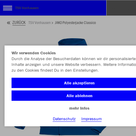
TSV Vonhausen
ZURÜCK
TSV Vonhausen
JAKO Polyesterjacke Classico
Wir verwenden Cookies
Durch die Analyse der Besucherdaten können wir dir personalisierte
Inhalte anzeigen und unsere Website verbessern. Weitere Informati
zu den Cookies findest Du in den Einstellungen.
Alle akzeptieren
Alle ablehnen
mehr Infos
Datenschutz
Impressum