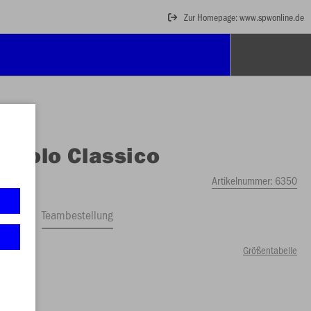
Zur Homepage: www.spwonline.de
O
Polo Classico
Artikelnummer:
6350
ftrag
Teambestellung
Größentabelle
49 €)
2
164