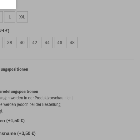
24 €)
L
XXL
24 €)
38
40
42
44
46
48
lungspositionen
eredelungspositionen
ungen werden in der Produktvorschau nicht
ie werden jedoch bei der Bestellung
gt.
len (+1,50 €)
nsname (+3,50 €)