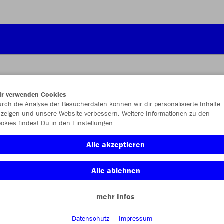
ir verwenden Cookies
rch die Analyse der Besucherdaten können wir dir personalisierte Inhalte
JAK
zeigen und unsere Website verbessern. Weitere Informationen zu den
okies findest Du in den Einstellungen.
Alle akzeptieren
Einzelau
Alle ablehnen
Kinder (24,
mehr Infos
140
15
Datenschutz
Impressum