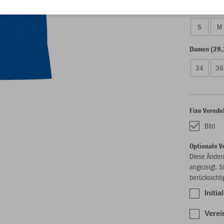
Unisex (28,
S
M
Damen (28,
34
36
Fixe Verede
Bild
Optionale V
Diese Änder
angezeigt. S
berücksichti
Initia
Verei