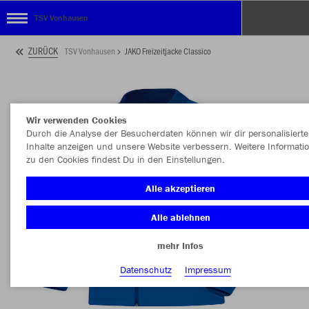
TSV Vonhausen
ZURÜCK
TSV Vonhausen
JAKO Freizeitjacke Classico
Wir verwenden Cookies
Durch die Analyse der Besucherdaten können wir dir personalisierte
Inhalte anzeigen und unsere Website verbessern. Weitere Informati
zu den Cookies findest Du in den Einstellungen.
Alle akzeptieren
Alle ablehnen
mehr Infos
Datenschutz
Impressum