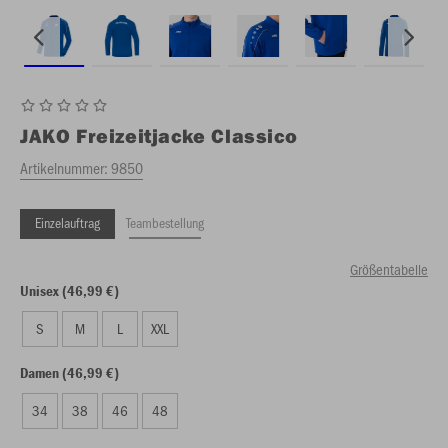
JAKO
Freizeitjacke Classico
Artikelnummer:
9850
Einzelauftrag
Teambestellung
Größentabelle
Unisex (46,99 €)
S
M
L
XXL
Damen (46,99 €)
34
38
46
48