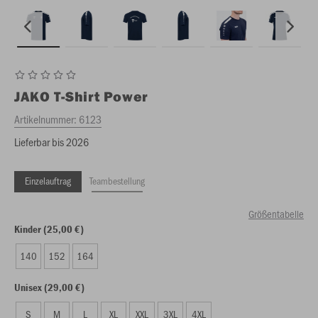
JAKO
T-Shirt Power
Artikelnummer:
6123
Lieferbar bis 2026
Einzelauftrag
Teambestellung
Größentabelle
Kinder (25,00 €)
140
152
164
Unisex (29,00 €)
S
M
L
XL
XXL
3XL
4XL