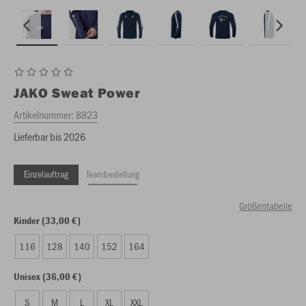
JAKO
Sweat Power
Artikelnummer:
8823
Lieferbar bis 2026
Einzelauftrag
Teambestellung
Größentabelle
Kinder (33,00 €)
116
128
140
152
164
Unisex (36,00 €)
S
M
L
XL
XXL