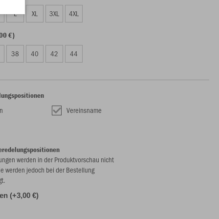
L
XL
3XL
4XL
00 €)
38
40
42
44
lungspositionen
n
Vereinsname
eredelungspositionen
ungen werden in der Produktvorschau nicht
ie werden jedoch bei der Bestellung
gt.
len (+3,00 €)