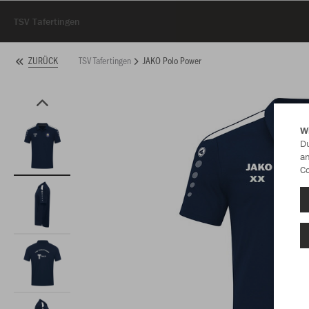
TSV Tafertingen
TSV Tafertingen
JAKO Polo Power
ZURÜCK
W
Du
an
Co