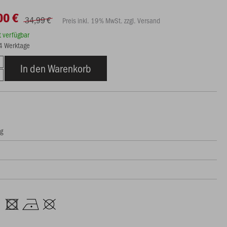
00 €
34,99 €
Preis inkl. 19% MwSt. zzgl. Versand
rt verfügbar
14 Werktage
In den Warenkorb
ng