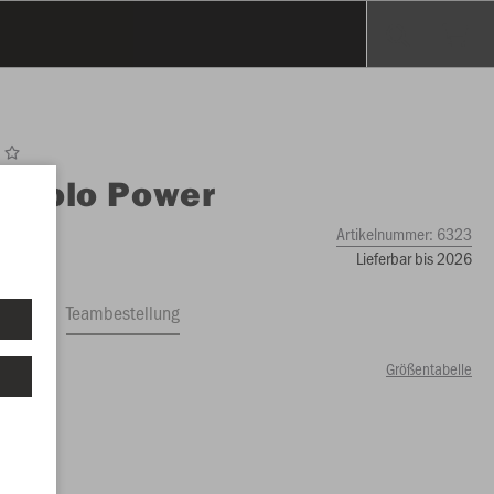
O
Polo Power
Artikelnummer:
6323
Lieferbar bis 2026
ftrag
Teambestellung
Größentabelle
00 €)
2
164
00 €)