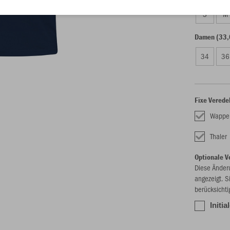
S
M
Damen (33,
34
36
Fixe Verede
Wappe
Thaler
Optionale V
Diese Änder
angezeigt. S
berücksichti
Initia