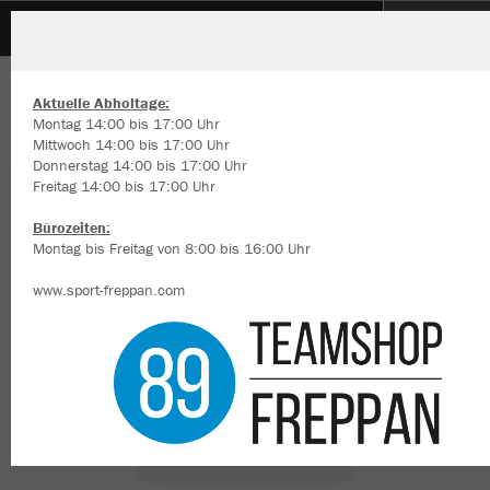
TSV Sulzbach 1912 e.V.
ZURÜCK
TSV Sulzbach 1912 e.V.
JAKO T-Shirt Power
Aktuelle Abholtage:
Montag 14:00 bis 17:00 Uhr
Mittwoch 14:00 bis 17:00 Uhr
Donnerstag 14:00 bis 17:00 Uhr
Freitag 14:00 bis 17:00 Uhr
Wir verwenden Cookies
Durch die Analyse der Besucherdaten können wir dir personalisierte
Bürozeiten:
Inhalte anzeigen und unsere Website verbessern. Weitere Informati
Montag bis Freitag von 8:00 bis 16:00 Uhr
zu den Cookies findest Du in den Einstellungen.
www.sport-freppan.com
Alle akzeptieren
Alle ablehnen
mehr Infos
Datenschutz
Impressum