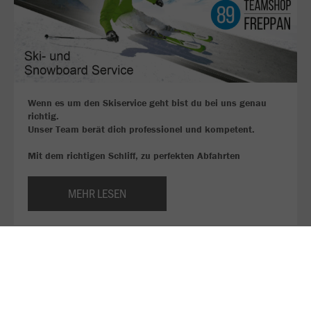
Wenn es um den Skiservice geht bist du bei uns genau
richtig.
Unser Team berät dich professionel und kompetent.
Mit dem richtigen Schliff, zu perfekten Abfahrten
MEHR LESEN