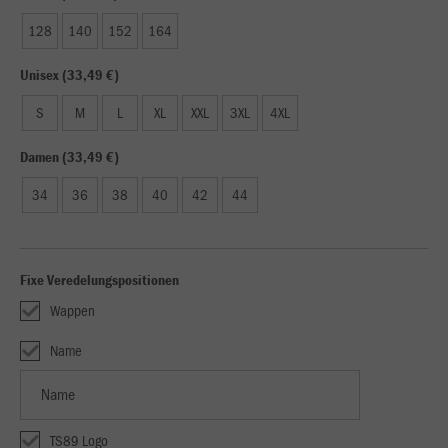
128
140
152
164
Unisex (33,49 €)
S
M
L
XL
XXL
3XL
4XL
Damen (33,49 €)
34
36
38
40
42
44
Fixe Veredelungspositionen
Wappen
Name
TS89 Logo