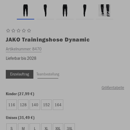
JAKO
Trainingshose Dynamic
Artikelnummer:
8470
Lieferbar bis 2028
Einzelauftrag
Teambestellung
Größentabelle
Kinder (27,99 €)
116
128
140
152
164
Unisex (31,49 €)
S
M
L
XL
XXL
3XL