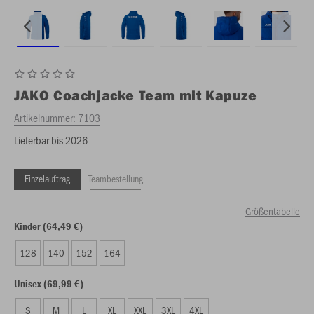
JAKO
Coachjacke Team mit Kapuze
Artikelnummer:
7103
Lieferbar bis 2026
Einzelauftrag
Teambestellung
Größentabelle
Kinder (64,49 €)
128
140
152
164
Unisex (69,99 €)
S
M
L
XL
XXL
3XL
4XL