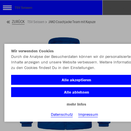
TSV Seissen
ZURÜCK
TSV Seissen
JAKO Coachjacke Team mit Kapuze
Wir verwenden Cookies
Durch die Analyse der Besucherdaten können wir dir personalisierte
Inhalte anzeigen und unsere Website verbessern. Weitere Informati
zu den Cookies findest Du in den Einstellungen.
Alle akzeptieren
Alle ablehnen
mehr Infos
Datenschutz
Impressum