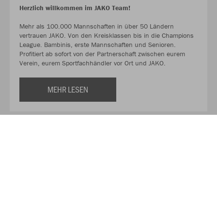
Herzlich willkommen im JAKO Team!
Mehr als 100.000 Mannschaften in über 50 Ländern
vertrauen JAKO. Von den Kreisklassen bis in die Champions
League. Bambinis, erste Mannschaften und Senioren.
Profitiert ab sofort von der Partnerschaft zwischen eurem
Verein, eurem Sportfachhändler vor Ort und JAKO.
MEHR LESEN
Über JAKO