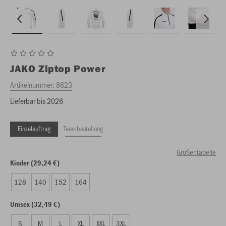
JAKO
Ziptop Power
Artikelnummer:
8623
Lieferbar bis 2026
Einzelauftrag
Teambestellung
Größentabelle
Kinder (29,24 €)
128
140
152
164
Unisex (32,49 €)
S
M
L
XL
XXL
3XL