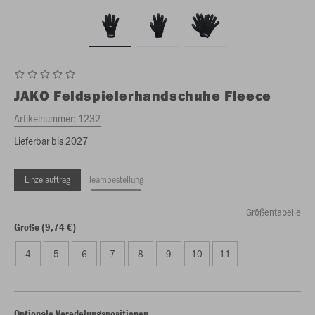
JAKO
Feldspielerhandschuhe Fleece
Artikelnummer:
1232
Lieferbar bis 2027
Einzelauftrag
Teambestellung
Größentabelle
Größe (9,74 €)
4
5
6
7
8
9
10
11
Optionale Veredelungspositionen