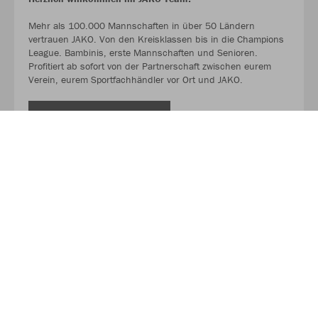
Mehr als 100.000 Mannschaften in über 50 Ländern
vertrauen JAKO. Von den Kreisklassen bis in die Champions
League. Bambinis, erste Mannschaften und Senioren.
Profitiert ab sofort von der Partnerschaft zwischen eurem
Verein, eurem Sportfachhändler vor Ort und JAKO.
MEHR LESEN
Über JAKO