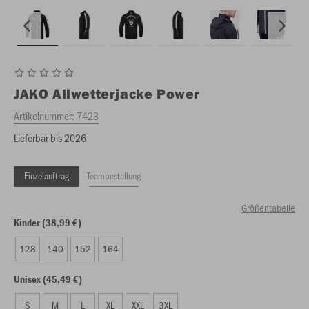
JAKO
Allwetterjacke Power
Artikelnummer:
7423
Lieferbar bis 2026
Einzelauftrag
Teambestellung
Größentabelle
Kinder (38,99 €)
128
140
152
164
Unisex (45,49 €)
S
M
L
XL
XXL
3XL