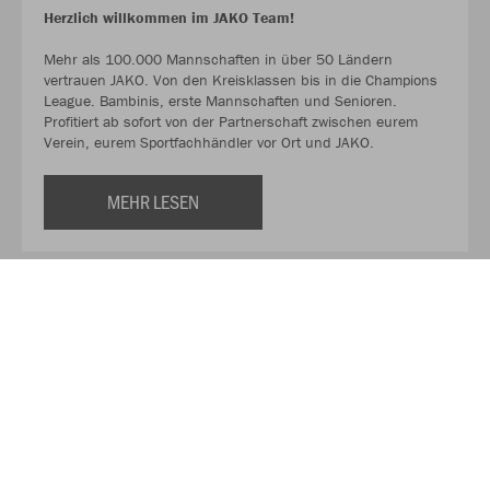
Herzlich willkommen im JAKO Team!
Mehr als 100.000 Mannschaften in über 50 Ländern
vertrauen JAKO. Von den Kreisklassen bis in die Champions
League. Bambinis, erste Mannschaften und Senioren.
Profitiert ab sofort von der Partnerschaft zwischen eurem
Verein, eurem Sportfachhändler vor Ort und JAKO.
MEHR LESEN
Über JAKO