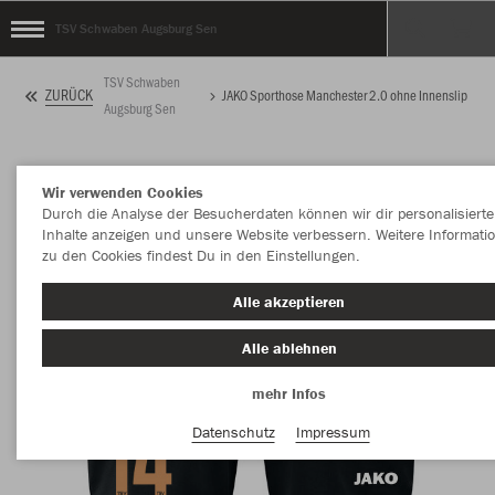
TSV Schwaben Augsburg Sen
TSV Schwaben
ZURÜCK
JAKO Sporthose Manchester 2.0 ohne Innenslip
Augsburg Sen
Wir verwenden Cookies
Durch die Analyse der Besucherdaten können wir dir personalisierte
Inhalte anzeigen und unsere Website verbessern. Weitere Informati
zu den Cookies findest Du in den Einstellungen.
Alle akzeptieren
Alle ablehnen
mehr Infos
Datenschutz
Impressum