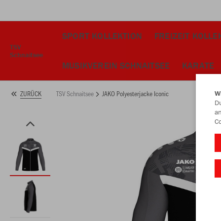
SPORT KOLLEKTION
FREIZEIT KOLLE
TSV
Schnaitsee
MUSIKVEREIN SCHNAITSEE
KARATE
TSV Schnaitsee
JAKO Polyesterjacke Iconic
ZURÜCK
W
Du
an
Co