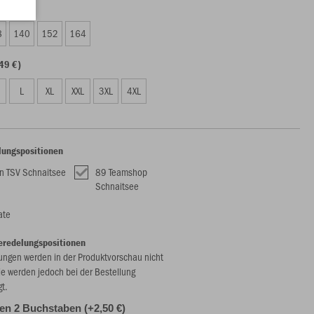
49 €)
8
140
152
164
49 €)
L
XL
XXL
3XL
4XL
lungspositionen
 TSV Schnaitsee
89 Teamshop
Schnaitsee
ate
eredelungspositionen
ungen werden in der Produktvorschau nicht
ie werden jedoch bei der Bestellung
gt.
alen 2 Buchstaben (+2,50 €)