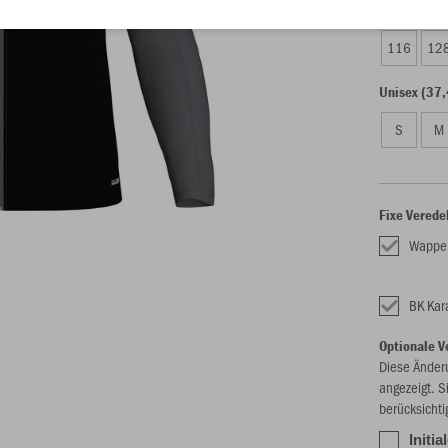
Kinder (31,
116
12
Unisex (37,
S
M
Fixe Verede
Wappen
BK Kar
Optionale V
Diese Änder
angezeigt. S
berücksichti
Initi