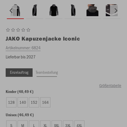
JAKO
Kapuzenjacke Iconic
Artikelnummer:
6824
Lieferbar bis 2027
Einzelauftrag
Teambestellung
Größentabelle
Kinder (40,49 €)
128
140
152
164
Unisex (46,49 €)
S
M
L
XL
XXL
3XL
4XL