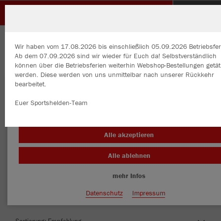
TSV SCHAFHAUSEN MTB
Wir haben vom 17.08.2026 bis einschließlich 05.09.2026 Betriebsfer
Ab dem 07.09.2026 sind wir wieder für Euch da! Selbstverständlich
können über die Betriebsferien weiterhin Webshop-Bestellungen getät
werden. Diese werden von uns unmittelbar nach unserer Rückkehr
bearbeitet.
Wir verwenden Cookies
Durch die Analyse der Besucherdaten können wir dir personalisierte
Euer Sportshelden-Team
Inhalte anzeigen und unsere Website verbessern. Weitere Informati
zu den Cookies findest Du in den Einstellungen.
Herzlich Willkommen im Teamshop TSV
Alle akzeptieren
SCHAFHAUSEN MTB
Alle ablehnen
mehr Infos
Farbe
Datenschutz
Impressum