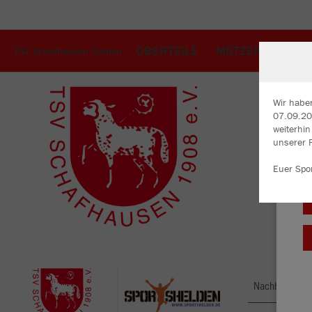
OBERTEILE
MÜTZEN+HANDS
TSV Schafhausen Damen
Wir habe
07.09.202
weiterhi
W
unserer 
Du
an
Euer Spo
Co
Nachhaltig