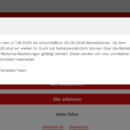
CHUHE
UNDERWEAR
STUTZEN
TASCHEN
HOS
n vom 17.08.2026 bis einschließlich 05.09.2026 Betriebsferien. Ab dem
6 sind wir wieder für Euch da! Selbstverständlich können über die Betrie
n Webshop-Bestellungen getätigt werden. Diese werden von uns unmittelba
ir verwenden Cookies
Rückkehr bearbeitet.
rch die Analyse der Besucherdaten können wir dir personalisierte Inhalte
zeigen und unsere Website verbessern. Weitere Informationen zu den
rtshelden-Team
okies findest Du in den Einstellungen.
Alle akzeptieren
Alle ablehnen
mehr Infos
Farbe
Datenschutz
Impressum