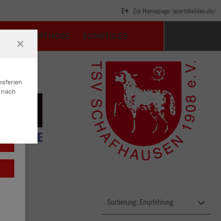
Zur Homepage: sportshelden.de/
EN
SPORTHOSE
SONSTIGES
bsferien
r nach