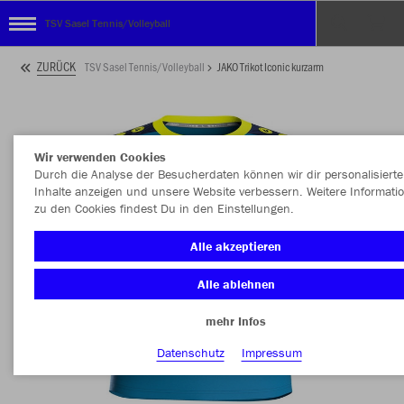
TSV Sasel Tennis/Volleyball
ZURÜCK
TSV Sasel Tennis/Volleyball
JAKO Trikot Iconic kurzarm
Wir verwenden Cookies
Durch die Analyse der Besucherdaten können wir dir personalisierte
Inhalte anzeigen und unsere Website verbessern. Weitere Informati
zu den Cookies findest Du in den Einstellungen.
Alle akzeptieren
Alle ablehnen
mehr Infos
Datenschutz
Impressum