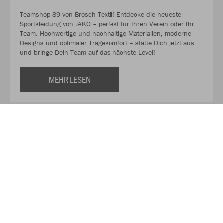
Teamshop 89 von Brosch Textil! Entdecke die neueste
Sportkleidung von JAKO – perfekt für Ihren Verein oder Ihr
Team. Hochwertige und nachhaltige Materialien, moderne
Designs und optimaler Tragekomfort – statte Dich jetzt aus
und bringe Dein Team auf das nächste Level!
MEHR LESEN
Unser Partner für Textilien!