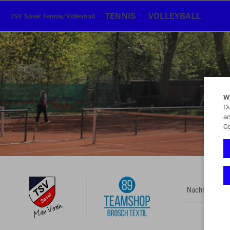
TENNIS
VOLLEYBALL
TSV Sasel Tennis/Volleyball
W
Du
an
Co
Nachhaltig