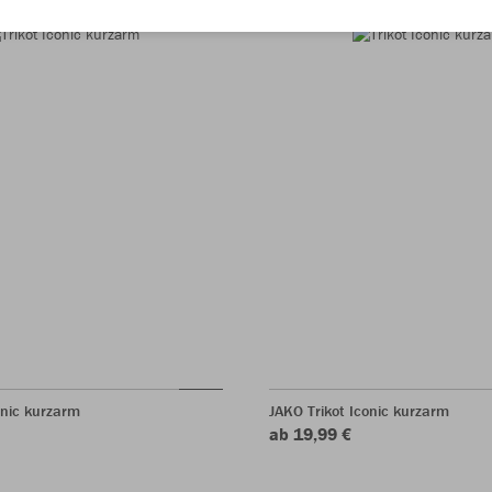
onic kurzarm
JAKO Trikot Iconic kurzarm
ab 19,99 €