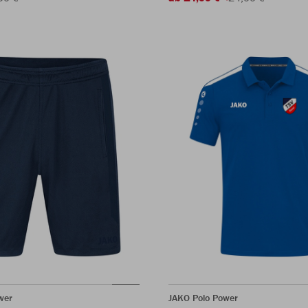
wer
JAKO Polo Power