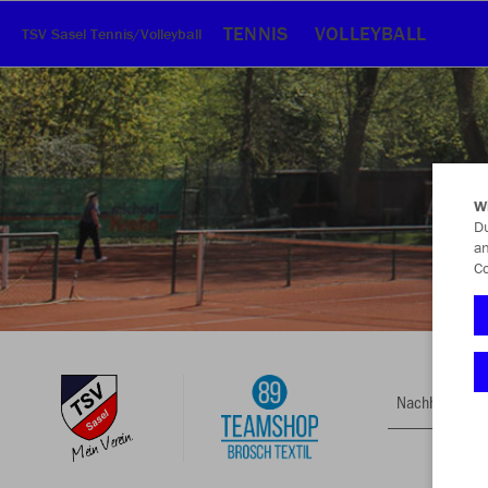
TENNIS
VOLLEYBALL
TSV Sasel Tennis/Volleyball
W
Du
an
Co
Nachhaltig