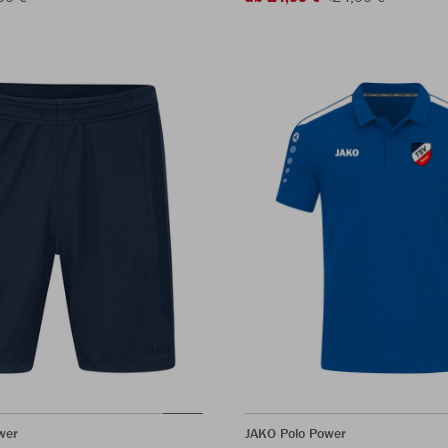
wer
JAKO Polo Power