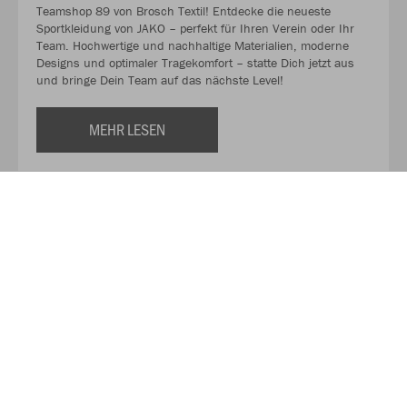
Teamshop 89 von Brosch Textil! Entdecke die neueste
Sportkleidung von JAKO – perfekt für Ihren Verein oder Ihr
Team. Hochwertige und nachhaltige Materialien, moderne
Designs und optimaler Tragekomfort – statte Dich jetzt aus
und bringe Dein Team auf das nächste Level!
MEHR LESEN
Unser Partner für Textilien!
Brosch Textil - Ihr Experte für hochwertige Textilien! Hier