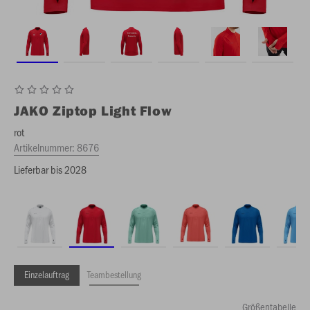
JAKO
Ziptop Light Flow
rot
Artikelnummer:
8676
Lieferbar bis 2028
Einzelauftrag
Teambestellung
Größentabelle