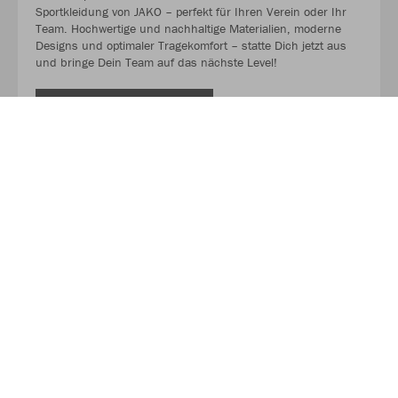
Sportkleidung von JAKO – perfekt für Ihren Verein oder Ihr
Team. Hochwertige und nachhaltige Materialien, moderne
Designs und optimaler Tragekomfort – statte Dich jetzt aus
und bringe Dein Team auf das nächste Level!
MEHR LESEN
Unser Partner für Textilien!
Brosch Textil - Ihr Experte für hochwertige Textilien! Hier
erhalten Sie maßgeschneiderte Lösungen für Arbeits-, Team-