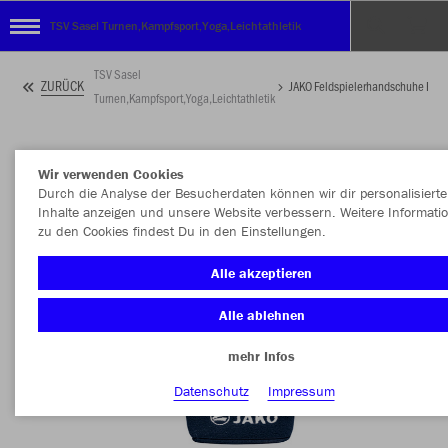
TSV Sasel Turnen,Kampfsport,Yoga,Leichtathletik
TSV Sasel
ZURÜCK
JAKO Feldspielerhandschuhe Flee
Turnen,Kampfsport,Yoga,Leichtathletik
Wir verwenden Cookies
Durch die Analyse der Besucherdaten können wir dir personalisierte
Inhalte anzeigen und unsere Website verbessern. Weitere Informati
zu den Cookies findest Du in den Einstellungen.
Alle akzeptieren
Alle ablehnen
mehr Infos
Datenschutz
Impressum