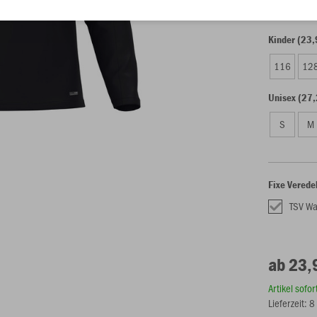
Kinder (23,
116
12
Unisex (27,
S
M
Fixe Verede
TSV W
ab 23,
Artikel sofo
Lieferzeit: 