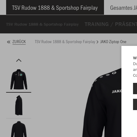
TSV Rudow 1888 & Sportshop Fairplay
Gesamtes J
TRAINING / PRÄSEN
TSV Rudow 1888 & Sportshop Fairplay
TSV Rudow 1888 & Sportshop Fairplay
JAKO Ziptop One
ZURÜCK
W
Du
an
Co