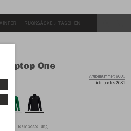
WINTER
RUCKSÄCKE / TASCHEN
O
Ziptop One
Artikelnummer:
8600
Lieferbar bis 2031
ftrag
Teambestellung