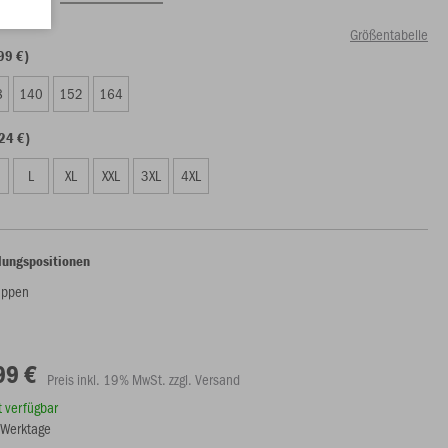
Größentabelle
99 €)
8
140
152
164
24 €)
L
XL
XXL
3XL
4XL
lungspositionen
appen
99 €
Preis inkl. 19% MwSt. zzgl. Versand
rt verfügbar
8 Werktage