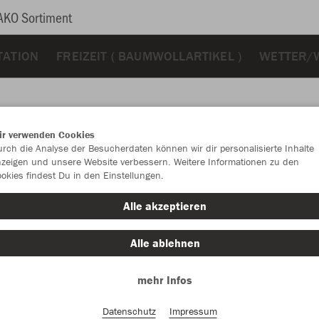
AKO Sortiment
TATION
FREIZEIT ( BAUMWOLLARTIKEL )
WETTER/
ir verwenden Cookies
rch die Analyse der Besucherdaten können wir dir personalisierte Inhalte
JAK
zeigen und unsere Website verbessern. Weitere Informationen zu den
okies findest Du in den Einstellungen.
schwarz
Alle akzeptieren
Alle ablehnen
mehr Infos
Einzelau
Datenschutz
Impressum