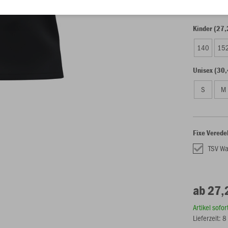
Kinder (27,
140
15
Unisex (30,
S
M
Fixe Verede
TSV W
ab 27,
Artikel sofo
Lieferzeit: 