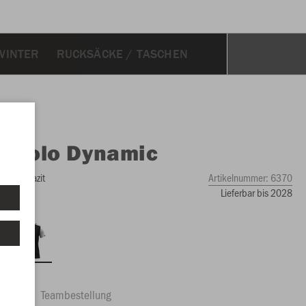
WINTER
RUCKSÄCKE / TASCHEN
O
Polo Dynamic
ß/anthrazit
Artikelnummer:
6370
Lieferbar bis 2028
ftrag
Teambestellung