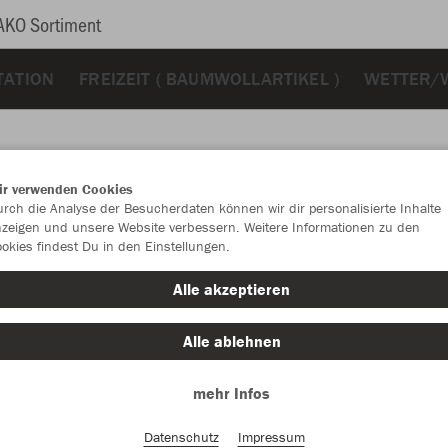
AKO Sortiment
TATION
FREIZEIT ( BAUMWOLLARTIKEL )
WETTER/
ir verwenden Cookies
rch die Analyse der Besucherdaten können wir dir personalisierte Inhalte
JAK
zeigen und unsere Website verbessern. Weitere Informationen zu den
okies findest Du in den Einstellungen.
schwarz/wei
Alle akzeptieren
Alle ablehnen
mehr Infos
Einzelau
Datenschutz
Impressum