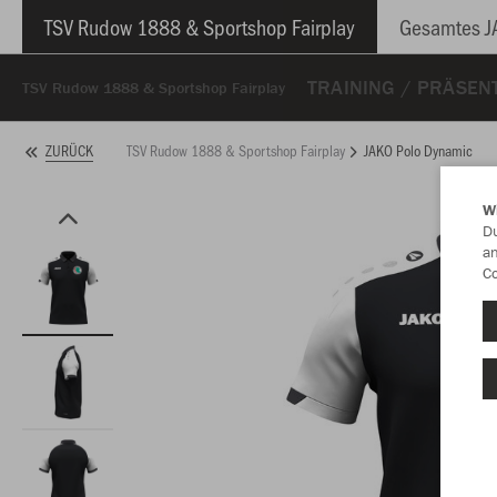
TSV Rudow 1888 & Sportshop Fairplay
Gesamtes J
TRAINING / PRÄSEN
TSV Rudow 1888 & Sportshop Fairplay
TSV Rudow 1888 & Sportshop Fairplay
JAKO Polo Dynamic
ZURÜCK
W
Du
an
Co