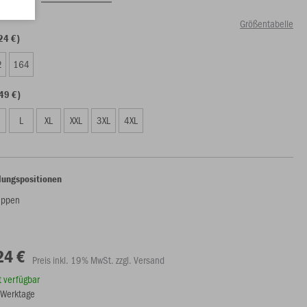
Größentabelle
24 €)
2
164
49 €)
L
XL
XXL
3XL
4XL
lungspositionen
appen
24 €
Preis inkl. 19% MwSt. zzgl. Versand
rt verfügbar
8 Werktage