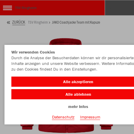
TSV Ringheim
ZURÜCK
TSV Ringheim
JAKO Coachjacke Team mit Kapuze
Wir verwenden Cookies
Durch die Analyse der Besucherdaten können wir dir personalisierte
Inhalte anzeigen und unsere Website verbessern. Weitere Informati
zu den Cookies findest Du in den Einstellungen.
Alle akzeptieren
Alle ablehnen
mehr Infos
Datenschutz
Impressum