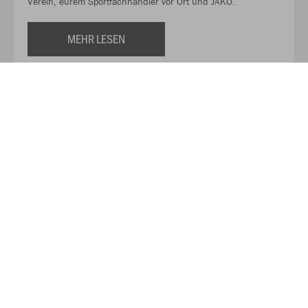
Verein, eurem Sportfachhändler vor Ort und JAKO.
MEHR LESEN
Über JAKO
Aus der Garage zum führenden Teamsport-Ausrüster. Die
Erfolgsgeschichte von JAKO beginnt 1989 und dauert bis
heute an. Seit der Gründung ist es das Ziel von JAKO, der
optimale Partner für alle Teams zu sein. In Deutschland,
weltweit und von der Kreisklasse bis in die Champions
League. WE ARE TEAM!