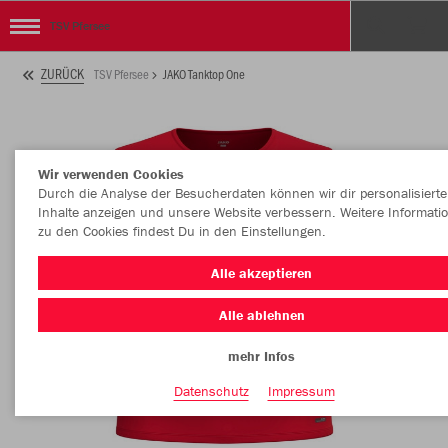
TSV Pfersee
ZURÜCK
TSV Pfersee
JAKO Tanktop One
Wir verwenden Cookies
Durch die Analyse der Besucherdaten können wir dir personalisierte
Inhalte anzeigen und unsere Website verbessern. Weitere Informati
zu den Cookies findest Du in den Einstellungen.
Alle akzeptieren
Alle ablehnen
mehr Infos
Datenschutz
Impressum