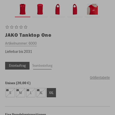
JAKO
Tanktop One
Artikelnummer:
6000
Lieferbar bis 2031
Einzelauftrag
Teambestellung
Größentabelle
Unisex (20,00 €)
S
M
L
XL
XXL
Fixe Veredelungspositionen