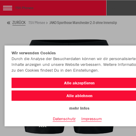
TSV Pfersee
ZURÜCK
TSV Pfersee
JAKO Sporthose Manchester 2.0 ohne Innenslip
Wir verwenden Cookies
Durch die Analyse der Besucherdaten können wir dir personalisierte
Inhalte anzeigen und unsere Website verbessern. Weitere Informati
zu den Cookies findest Du in den Einstellungen.
Alle akzeptieren
Alle ablehnen
mehr Infos
Datenschutz
Impressum