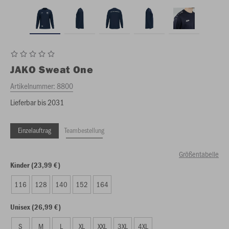
JAKO
Sweat One
Artikelnummer:
8800
Lieferbar bis 2031
Einzelauftrag
Teambestellung
Größentabelle
Kinder (23,99 €)
116
128
140
152
164
Unisex (26,99 €)
S
M
L
XL
XXL
3XL
4XL