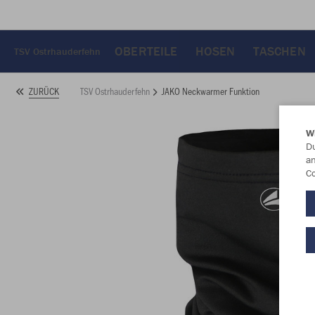
OBERTEILE
HOSEN
TASCHEN
TSV Ostrhauderfehn
TSV Ostrhauderfehn
JAKO Neckwarmer Funktion
ZURÜCK
W
Du
an
Co