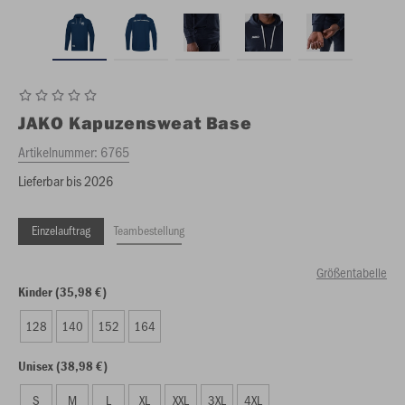
JAKO
Kapuzensweat Base
Artikelnummer:
6765
Lieferbar bis 2026
Einzelauftrag
Teambestellung
Größentabelle
Kinder (35,98 €)
128
140
152
164
Unisex (38,98 €)
S
M
L
XL
XXL
3XL
4XL