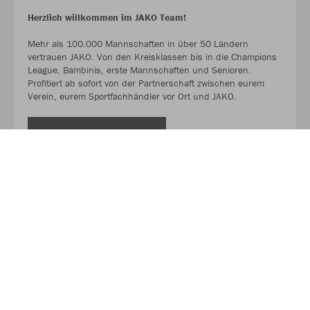
Herzlich willkommen im JAKO Team!
Mehr als 100.000 Mannschaften in über 50 Ländern
vertrauen JAKO. Von den Kreisklassen bis in die Champions
League. Bambinis, erste Mannschaften und Senioren.
Profitiert ab sofort von der Partnerschaft zwischen eurem
Verein, eurem Sportfachhändler vor Ort und JAKO.
MEHR LESEN