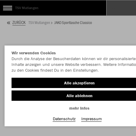
TSV Mutlangen
ZURÜCK
TSV Mutlangen
JAKO Sporttasche Classico
Wir verwenden Cookies
Durch die Analyse der Besucherdaten können wir dir personalisierte
Inhalte anzeigen und unsere Website verbessern. Weitere Informati
zu den Cookies findest Du in den Einstellungen.
Alle akzeptieren
Alle ablehnen
mehr Infos
Datenschutz
Impressum