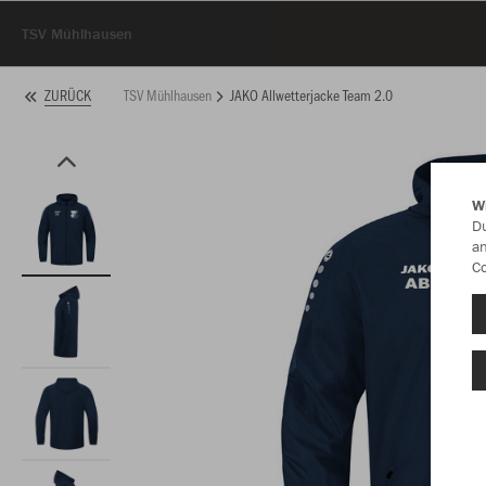
TSV Mühlhausen
TSV Mühlhausen
JAKO Allwetterjacke Team 2.0
ZURÜCK
W
Du
an
Co