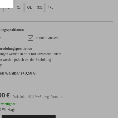
L
XL
XXL
3XL
4XL
lungspositionen
n
Initialen Ansicht
eredelungspositionen
ungen werden in der Produktvorschau nicht
ie werden jedoch bei der Bestellung
gt.
alen wählbar (+3,50 €)
00 €
Preis inkl. 19% MwSt. zzgl. Versand
rt verfügbar
10 Werktage