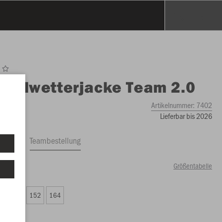
O
Allwetterjacke Team 2.0
Artikelnummer:
7402
Lieferbar bis 2026
ftrag
Teambestellung
Größentabelle
00 €)
8
140
152
164
00 €)