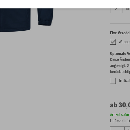
S
M
Fixe Verede
Wappe
Optionale V
Diese Änder
angezeigt. S
berücksichti
Initi
ab 30,
Artikel sofo
Lieferzeit: 