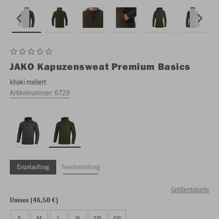
JAKO
Kapuzensweat Premium Basics
khaki meliert
Artikelnummer:
6729
Einzelauftrag
Teambestellung
Größentabelle
Unisex (46,50 €)
S
M
L
XL
3XL
4XL