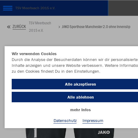
TSV Meerbusch 2015 e.V.
TSV Meerbusch
ZURÜCK
JAKO Sporthose Manchester 2.0 ohne Innenslip
2015 e.V.
Wir verwenden Cookies
Durch die Analyse der Besucherdaten können wir dir personalisierte
Inhalte anzeigen und unsere Website verbessern. Weitere Informati
zu den Cookies findest Du in den Einstellungen.
Alle akzeptieren
Alle ablehnen
mehr Infos
Datenschutz
Impressum