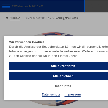
TSV Meerbusch 2015 e.V.
ZURÜCK
TSV Meerbusch 2015 e.V.
JAKO Lightball Iconic
Wir verwenden Cookies
Durch die Analyse der Besucherdaten können wir dir personalisierte
Inhalte anzeigen und unsere Website verbessern. Weitere Informati
zu den Cookies findest Du in den Einstellungen.
Alle akzeptieren
Alle ablehnen
mehr Infos
Datenschutz
Impressum